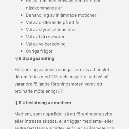
Beslut om medlemsavgiftens storlek
nästkommande år
Behandling av inlämnade motioner
Val av ordförande på ett år
Val av styrelseledamöter
Val av två revisorer
Val av valberedning
Övriga frågor
§ 8 Stadgeändring
För ändring av dessa stadgar fordras att beslut
därom fattas med 2/3-dels majoritet vid två på
varandra följande föreningsmöten varav ett
ordinarie möte enligt §7.
§ 9 Uteslutning av medlem
Medlem, som uppträder så att föreningens syfte
eller intresse skadas, ej erlägger medlems- eller
andra fastställda avgifter, ej följer av årsmöte och