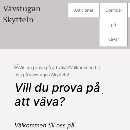
Vävstugan
Aktiviteter
Exempel
Skytteln
på
vävar
Sista arb
Vill du prova på
juluppehå
att väva?
2025
Välkommen till oss på